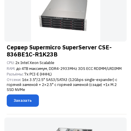
Сервер Supermicro SuperServer CSE-
836BE1C-R1K23B
CPU
: 2x Intel Xeon Scalable
RAM
: до 4TB максимум, DDR4-2933MHz 3DS ECC RDIMM/LRDIMM
Разъёмы
: 7x PCI-E (HHHL)
Отсеки
: 16x 3.5"/2.5" SAS3/SATA3 (12Gbps single-expander) с
горячей заменой + 2×2.5" с горячей заменой (сзади) +1x M.2
SSD NVMe
Заказать