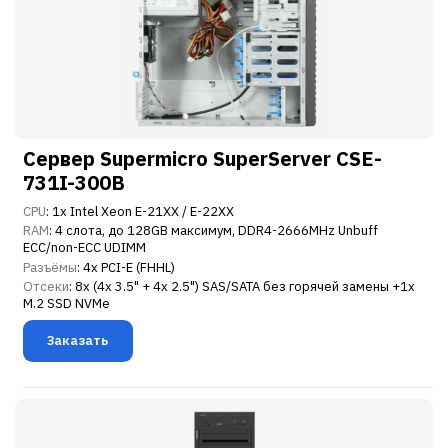
Сервер Supermicro SuperServer CSE-
731I-300B
CPU
: 1x Intel Xeon E-21XX / E-22XX
RAM
: 4 слота, до 128GB максимум, DDR4-2666MHz Unbuff
ECC/non-ECC UDIMM
Разъёмы
: 4x PCI-E (FHHL)
Отсеки
: 8x (4x 3.5" + 4x 2.5") SAS/SATA без горячей замены +1x
M.2 SSD NVMe
Заказать