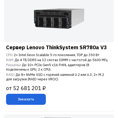
Сервер Lenovo ThinkSystem SR780a V3
CPU
: 2× Intel Xeon Scalable 5-го поколения, TDP до 350 Вт
RAM
: До 4 ТБ DDR5 на 32 слотах DIMM с частотой до 5600 МГц
Разъёмы
: До 10× PCIe Gen5 x16 FHHL адаптеров (8
подключены к GPU, 2 к CPU)
RAID
: До 8× NVMe SSD с горячей заменой U.2 или U.3, 2× M.2
для загрузки (RAID через VROC)
от 52 681 201 ₽
Заказать