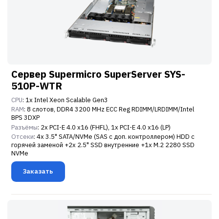
Сервер Supermicro SuperServer SYS-
510P-WTR
CPU
: 1x Intel Xeon Scalable Gen3
RAM
: 8 слотов, DDR4 3200 MHz ECC Reg RDIMM/LRDIMM/Intel
BPS 3DXP
Разъёмы
: 2x PCI-E 4.0 x16 (FHFL), 1x PCI-E 4.0 x16 (LP)
Отсеки
: 4x 3.5" SATA/NVMe (SAS с доп. контроллером) HDD с
горячей заменой +2x 2.5" SSD внутренние +1x M.2 2280 SSD
NVMe
Заказать