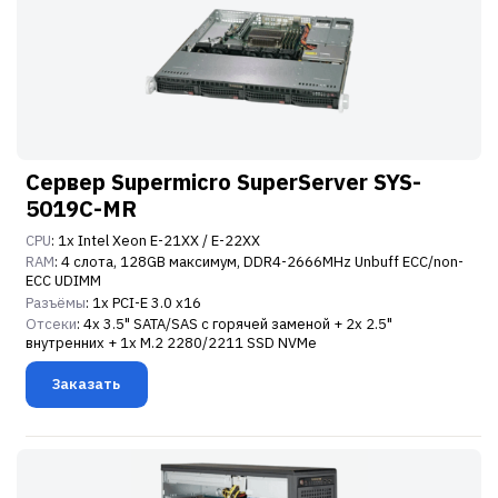
Сервер Supermicro SuperServer SYS-
5019C-MR
CPU
: 1x Intel Xeon E-21XX / E-22XX
RAM
: 4 слота, 128GB максимум, DDR4-2666MHz Unbuff ECC/non-
ECC UDIMM
Разъёмы
: 1x PCI-E 3.0 x16
Отсеки
: 4x 3.5" SATA/SAS с горячей заменой + 2x 2.5"
внутренних + 1x M.2 2280/2211 SSD NVMe
Заказать