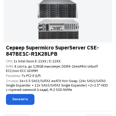
Сервер Supermicro SuperServer CSE-
847BE1C-R1K28LPB
CPU
: 1x Intel Xeon E-21XX / E-22XX
RAM
: 4 слота, до 128GB максимум, DDR4-2666MHz Unbuff
ECC/non-ECC UDIMM
Разъёмы
: 7x PCI-E (LP)
Отсеки
: 36×3.5 SAS3/SATA3 eeATX Hot-Swap, (24x SAS3/SATA3
Single Expander + 12x SAS3/SATA3 Single Expander) +2×2.5" HDD
с горячей заменой (сзади), M.2 SSD NVMe
Заказать