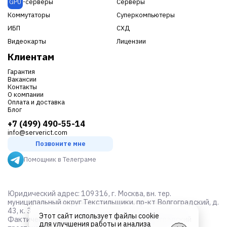
GPU
-серверы
Серверы
Коммутаторы
Суперкомпьютеры
ИБП
СХД
Видеокарты
Лицензии
Клиентам
Гарантия
Вакансии
Контакты
О компании
Оплата и доставка
Блог
+7 (499) 490-55-14
info@serverict.com
Позвоните мне
Помощник в Телеграме
Юридический адрес: 109316, г. Москва, вн. тер.
муниципальный округ Текстильщики, пр-кт Волгоградский, д.
43, к. 3
Этот сайт использует файлы cookie
Фактический адрес: г. Москва, ЮВАО, Волгоградский
для улучшения работы и анализа