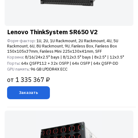
Lenovo ThinkSystem SR650 V2
Форм-фактор
: 1U, 2U, 1U Rackmount, 2U Rackmount, 4U, 5U
Rackmount, 6U, 8U Rackmount, 9U, Fanless Box, Fanless Box
150x105x37mm, Fanless Mini 225x130x41mm, SFF
Корзина
: 8/16/24x2.5" bays | 8/12x3.5" bays | 8x2.5" | 12x3.5"
Порты
: 64x QSFP112 + 32x OSFP | 64x OSFP | 64x QSFP-DD
GPU память
: 96 GB LPDDR4X ECC
от 1 335 367 ₽
Заказать