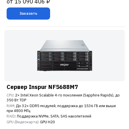
от 15 090 406 ₽
Заказать
Сервер Inspur NF5688M7
CPU
: 2× Intel Xeon Scalable 4-го поколения (Sapphire Rapids), до
350 Вт TDP
RAM
: До 32× DDR5 модулей, поддержка до 1536 ГБ или выше
при 4800 МГц
RAID
: Поддержка NVMe, SATA, SAS накопителей
GPU (Видеокарта)
: GPU H20