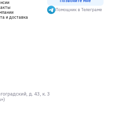
Позвоните мне
нсии
такты
Помощник в Телеграме
мпании
та и доставка
градский, д. 43, к. 3
а»)