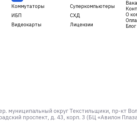
Вака
|
Коммутаторы
Суперкомпьютеры
Кон
О ко
ИБП
СХД
Опла
Видеокарты
Лицензии
Блог
ер. муниципальный округ Текстильщики, пр-кт Волго
адский проспект, д. 43, корп. 3 (БЦ «Авилон Плаз