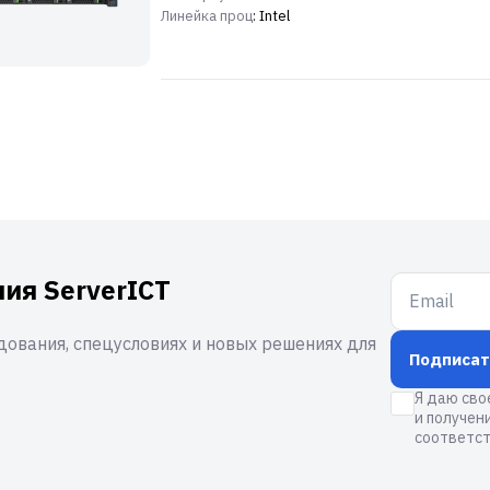
Линейка проц
: Intel
ия ServerICT
ования, спецусловиях и новых решениях для
Подписат
Я даю сво
и получен
соответст