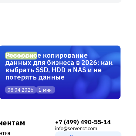
Резервное копирование
Как выбрать
данных для бизнеса в 2026: как
выбрать SSD, HDD и NAS и не
потерять данные
08.04.2026
1 мин.
иентам
+7 (499) 490-55-14
info@serverict.com
нтия