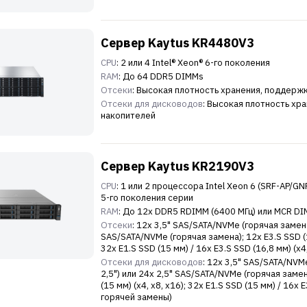
Сервер Kaytus KR4480V3
CPU
: 2 или 4 Intel® Xeon® 6-го поколения
RAM
: До 64 DDR5 DIMMs
Отсеки
: Высокая плотность хранения, поддерж
Отсеки для дисководов
: Высокая плотность хр
накопителей
Сервер Kaytus KR2190V3
CPU
: 1 или 2 процессора Intel Xeon 6 (SRF-AP/G
5-го поколения серии
RAM
: До 12x DDR5 RDIMM (6400 МГц) или MCR DI
Отсеки
: 12x 3,5" SAS/SATA/NVMe (горячая замена
SAS/SATA/NVMe (горячая замена); 12x E3.S SSD (16
32x E1.S SSD (15 мм) / 16x E3.S SSD (16,8 мм) (
Отсеки для дисководов
: 12x 3,5" SAS/SATA/NVM
2,5") или 24x 2,5" SAS/SATA/NVMe (горячая замена
(15 мм) (x4, x8, x16); 32x E1.S SSD (15 мм) / 16x
горячей замены)