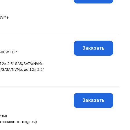
/NVMe
Заказать
 400W TDP
о 12× 2.5" SAS/SATA/NVMe
AS/SATA/NVMe; до 12× 2.5"
Заказать
ели)
и зависят от модели)