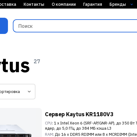
оставка
Контакты
О компании
Гарантия
Бренды
tus
27
Сервер Kaytus KR1180V3
CPU
: 1 x Intel Xeon 6 (SRF-AP/GNR-AP), до 350 Вт
ядер, до 5,0 ГГц, до 384 МБ кэша L3
RAM
: До 16 x DDR5 RDIMM или 8 x MCRDIMM (Inte