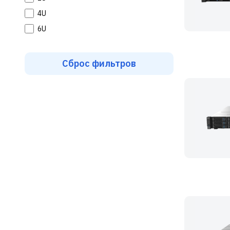
4U
6U
Сброс фильтров