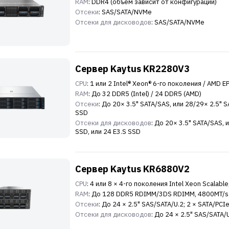
RAM
: DDR4 (объем зависит от конфигурации)
Отсеки
: SAS/SATA/NVMe
Отсеки для дисководов
: SAS/SATA/NVMe
Сервер Kaytus KR2280V3
CPU
: 1 или 2 Intel® Xeon® 6-го поколения / AMD 
RAM
: До 32 DDR5 (Intel) / 24 DDR5 (AMD)
Отсеки
: До 20× 3.5" SATA/SAS, или 28/29× 2.5" 
SSD
Отсеки для дисководов
: До 20× 3.5" SATA/SAS, 
SSD, или 24 E3.S SSD
Сервер Kaytus KR6880V2
CPU
: 4 или 8 × 4-го поколения Intel Xeon Scalab
RAM
: До 128 DDR5 RDIMM/3DS RDIMM, 4800MT/s
Отсеки
: До 24 × 2.5" SAS/SATA/U.2; 2 × SATA/PCI
Отсеки для дисководов
: До 24 × 2.5" SAS/SATA/