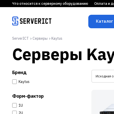
Что относится к серверному оборудованию
Оплата и д
Каталог
ServerICT
Серверы
Kaytus
Серверы Kay
Бренд
Kaytus
Форм-фактор
1U
2U