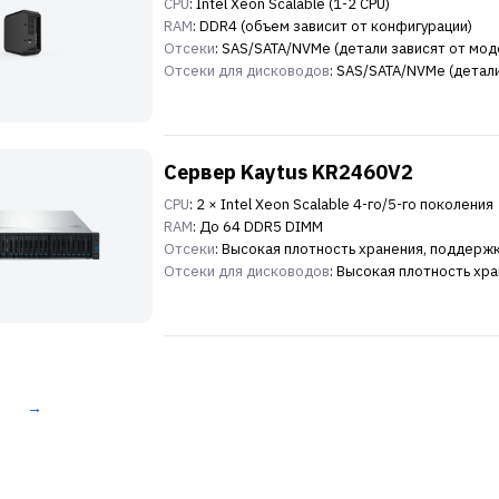
CPU
: Intel Xeon Scalable (1-2 CPU)
RAM
: DDR4 (объем зависит от конфигурации)
Отсеки
: SAS/SATA/NVMe (детали зависят от мод
Отсеки для дисководов
: SAS/SATA/NVMe (детал
Сервер Kaytus KR2460V2
CPU
: 2 × Intel Xeon Scalable 4-го/5-го поколения
RAM
: До 64 DDR5 DIMM
Отсеки
: Высокая плотность хранения, поддерж
Отсеки для дисководов
: Высокая плотность хр
→