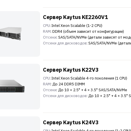
Сервер Kaytus KE2260V1
CPU
: Intel Xeon Scalable (1-2 CPU)
RAM
: DDR4 (объем зависит от конфигурации)
Отсеки
: SAS/SATA/NVMe (детали зависят от мод
Отсеки для дисководов
: SAS/SATA/NVMe (детал
Сервер Kaytus K22V3
CPU
: Intel Xeon Scalable 4-го поколения (1 CPU)
RAM
: До 24 DDR5 DIMM
Отсеки
: До 10 × 2.5" + 4 × 3.5" SAS/SATA/NVMe
Отсеки для дисководов
: До 10 × 2.5" + 4 × 3.5
Сервер Kaytus K24V3
CPU
: Intel Xeon Scalable 4-го поколения (1-2 CPU)