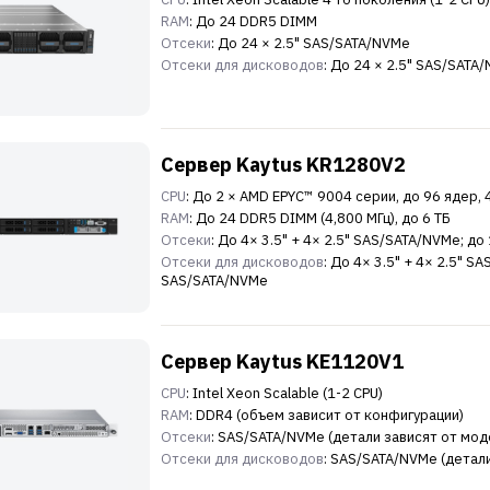
RAM
: До 24 DDR5 DIMM
Отсеки
: До 24 × 2.5" SAS/SATA/NVMe
Отсеки для дисководов
: До 24 × 2.5" SAS/SATA
Сервер Kaytus KR1280V2
CPU
: До 2 × AMD EPYC™ 9004 серии, до 96 ядер,
RAM
: До 24 DDR5 DIMM (4,800 МГц), до 6 ТБ
Отсеки
: До 4× 3.5" + 4× 2.5" SAS/SATA/NVMe; д
Отсеки для дисководов
: До 4× 3.5" + 4× 2.5" S
SAS/SATA/NVMe
Сервер Kaytus KE1120V1
CPU
: Intel Xeon Scalable (1-2 CPU)
RAM
: DDR4 (объем зависит от конфигурации)
Отсеки
: SAS/SATA/NVMe (детали зависят от мод
Отсеки для дисководов
: SAS/SATA/NVMe (детал