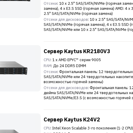
Отсеки
: 10 x 2.5" SAS/SATA/NVMe (горячая замен
замена), 4 x E3.S SSD (горячая замена) AMD: 4 x 
2.5" SAS/SATA/NVMe (горячая замена)
Отсеки для дисководов
: 10 x 2.5" SAS/SATA/NVM
SAS/SATA/NVMe (горячая замена), 4 x E3.S SSD (го
SAS/SATA/NVMe или 10 x 2.5" SAS/SATA/NVMe (го
Сервер Kaytus KR2180V3
CPU
: 1 x AMD EPYC™ серии 9005
RAM
: До 24 DDR5 DIMM
Отсеки
: Фронтальная панель: 12 твердотельны
SAS/SATA/NVMe или 24 твердотельных накопите
возможностью горячей замены)
Отсеки для дисководов
: Фронтальная панель: 
дюйма SAS/SATA/NVMe или 24 твердотельных на
SAS/SATA/NVMe/E3.S (с возможностью горячей 
Сервер Kaytus K24V2
CPU
: Intel Xeon Scalable 3-го поколения (1-2 CPU)