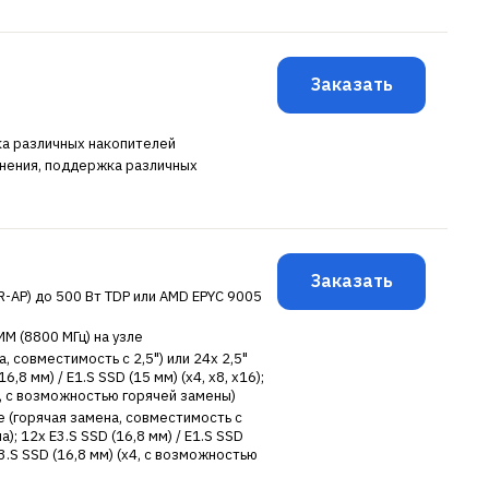
Заказать
ка различных накопителей
анения, поддержка различных
Заказать
NR-AP) до 500 Вт TDP или AMD EPYC 9005
MM (8800 МГц) на узле
, совместимость с 2,5") или 24x 2,5"
,8 мм) / E1.S SSD (15 мм) (x4, x8, x16);
x4, с возможностью горячей замены)
e (горячая замена, совместимость с
); 12x E3.S SSD (16,8 мм) / E1.S SSD
 E3.S SSD (16,8 мм) (x4, с возможностью