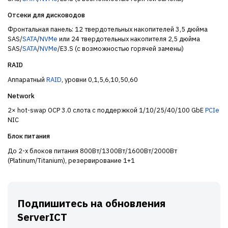
Отсеки для дисководов
Фронтальная панель: 12 твердотельных накопителей 3,5 дюйма
SAS/
SATA
/
NVMe
или 24 твердотельных накопителя 2,5 дюйма
SAS/
SATA
/
NVMe
/E3.S (с возможностью горячей замены)
RAID
Аппаратный
RAID
, уровни 0,1,5,6,10,50,60
Network
2× hot-swap OCP 3.0 слота с поддержкой 1/10/25/40/100 GbE
PCIe
NIC
Блок питания
До 2-х блоков питания 800Вт/1300Вт/1600Вт/2000Вт
(Platinum/Titanium), резервирование 1+1
Подпишитесь на обновления
ServerICT