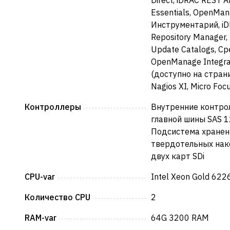
Essentials, OpenMan
Инструментарий, iDR
Repository Manager, 
Update Catalogs, С
OpenManage Integrat
(доступно на страни
Nagios XI, Micro Foc
Контроллеры
Внутренние контрол
главной шины SAS 1
Подсистема хранени
твердотельных нако
двух карт SDi
CPU-var
Intel Xeon Gold 622
Количество CPU
2
RAM-var
64G 3200 RAM