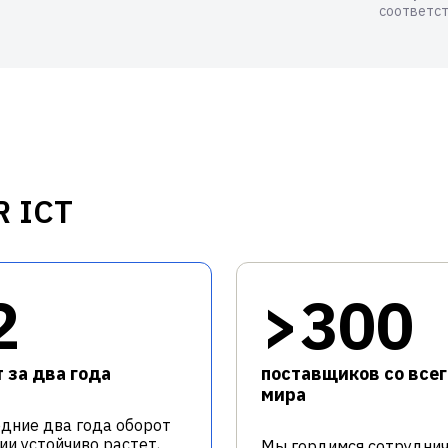
соответст
R ICT
2
>300
 за два года
поставщиков со всег
мира
едние два года оборот
ии устойчиво растет,
Мы гордимся сотрудни