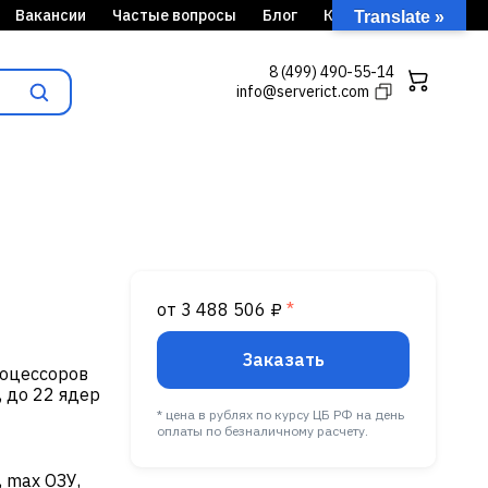
Вакансии
Частые вопросы
Блог
Кейсы
Translate »
8 (499) 490-55-14
info@serverict.com
от 3 488 506 ₽
*
Заказать
роцессоров
, до 22 ядер
* цена в рублях по курсу ЦБ РФ на день
оплаты по безналичному расчету.
, max ОЗУ,