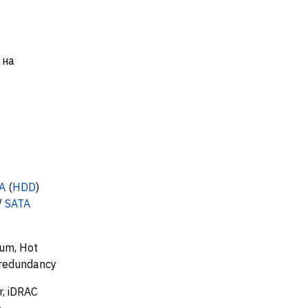
 на
A
(
HDD
)
/
SATA
um, Hot
1 redundancy
r, iDRAC
e