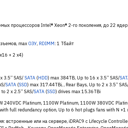
мых процессоров Intel® Xeon® 2-го поколения, до 22 ядер
азъемов, max
ОЗУ
,
RDIMM
: 1 Тбайт
x16 + 2 x4)
 x 3.5” SAS/
SATA
(
HDD
) max 384TB, Up to 16 x 3.5” SAS/
SAT
AS/
SATA
(
SSD
) max 317.44TBi, , Rear Bays, Up to 2 x 3.5” SAS
to 2 x 2.5” SAS/
SATA
(
SSD
) drives max 15.36TBi
W 240VDC Platinum, 1100W Platinum, 1100W 380VDC Platin
with full redundancy option, Up to 6 hot plugs fans with N +
: встроенные или на сервере, iDRAC9 с Lifecycle Controlle
API с Redfish, , Консоли, OpenManage Enterprise, OpenManag