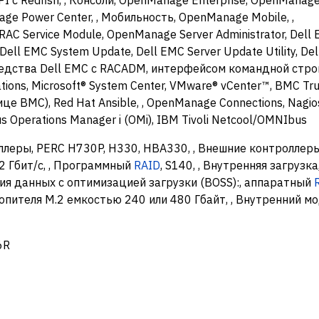
age Power Center, , Мобильность, OpenManage Mobile, ,
AC Service Module, OpenManage Server Administrator, Dell
Dell EMC System Update, Dell EMC Server Update Utility, De
редства Dell EMC с RACADM, интерфейсом командной строки
ions, Microsoft® System Center, VMware® vCenter™, BMC Tru
це BMC), Red Hat Ansible, , OpenManage Connections, Nagio
us Operations Manager i (OMi), IBM Tivoli Netcool/OMNIbus
леры, PERC H730P, H330, HBA330, , Внешние контроллер
2 Гбит/с, , Программный
RAID
, S140, , Внутренняя загрузка
я данных с оптимизацией загрузки (BOSS):, аппаратный
пителя M.2 емкостью 240 или 480 Гбайт, , Внутренний мо
6R