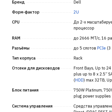
Бренд
Dell
Форм-фактор
2U
CPU
До 2-х масштабируе
процессор
RAM
до 2666 MT/с, 16 р
Разъёмы
до 5 слотов
PCIe
(3 
Тип корпуса
Rack
Отсеки для дисководов
Front Bays, Up to 24
plus up to 8 x 2.5” S
(
HDD
) max 32TB, Up 
Блок питания
750W Platinum, 750
plug power supplies 
Система управления
Средства управления
Direct, iDRAC REST 