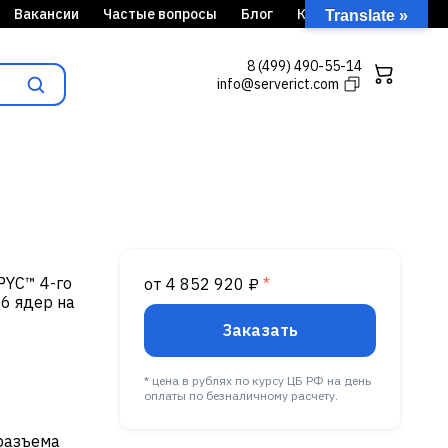
Вакансии
Частые вопросы
Блог
Кейсы
Translate »
8 (499) 490-55-14
info@serverict.com
PYC™ 4-го
от 4 852 920 ₽
*
96 ядер на
Заказать
* цена в рублях по курсу ЦБ РФ на день
оплаты по безналичному расчету.
 разъема