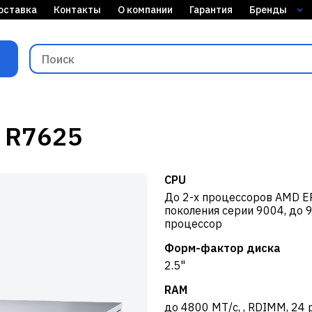
оставка
Контакты
О компании
Гарантия
Бренды
e R7625
CPU
До 2-х процессоров AMD E
поколения серии 9004, до 
процессор
Форм-фактор диска
2.5"
RAM
до 4800 МТ/с, , RDIMM, 24