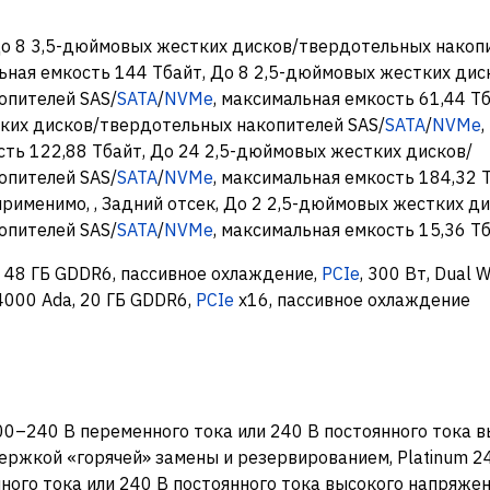
До 8 3,5-дюймовых жестких дисков/твердотельных накоп
льная емкость 144 Тбайт, До 8 2,5-дюймовых жестких дис
опителей SAS/
SATA
/
NVMe
, максимальная емкость 61,44 Тб
ких дисков/твердотельных накопителей SAS/
SATA
/
NVMe
,
ть 122,88 Тбайт, До 24 2,5-дюймовых жестких дисков/
опителей SAS/
SATA
/
NVMe
, максимальная емкость 184,32 Т
применимо, , Задний отсек, До 2 2,5-дюймовых жестких ди
опителей SAS/
SATA
/
NVMe
, максимальная емкость 15,36 Т
 48 ГБ GDDR6, пассивное охлаждение,
PCIe
, 300 Вт, Dual W
 4000 Ada, 20 ГБ GDDR6,
PCIe
x16, пассивное охлаждение
200–240 В переменного тока или 240 В постоянного тока 
ержкой «горячей» замены и резервированием, Platinum 2
ого тока или 240 В постоянного тока высокого напряжени