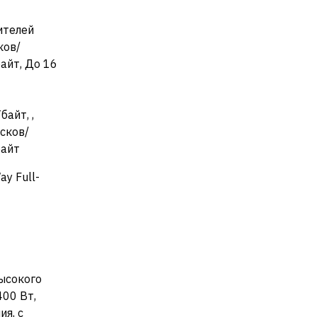
ителей
ков/
айт, До 16
байт, ,
сков/
байт
ay Full-
высокого
400 Вт,
я, с