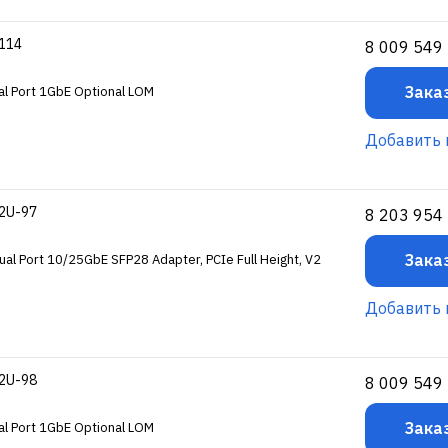
-114
8 009 549
Зака
l Port 1GbE Optional LOM
Добавить 
-2U-97
8 203 954
Зака
l Port 10/25GbE SFP28 Adapter, PCIe Full Height, V2
Добавить 
-2U-98
8 009 549
Зака
l Port 1GbE Optional LOM