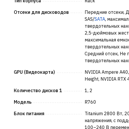
Тип корпуса
Rack
Отсеки для дисководов
Передние отсеки, 
SAS/
SATA
, максима
твердотельных нак
2,5-дюймовых жест
максимальная емкос
твердотельных нак
Средний отсек, Не 
твердотельных нак
GPU (Видеокарта)
NVIDIA Ampere A40,
Height, NVIDIA RTX
Количество дисков 1
1, 2
Модель
R760
Блок питания
Titanium 2800 Вт, 
напряжения, с подд
100–240 В переменн