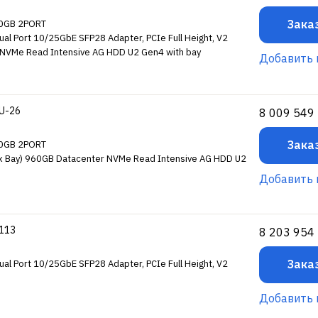
Зака
40GB 2PORT
l Port 10/25GbE SFP28 Adapter, PCIe Full Height, V2
 NVMe Read Intensive AG HDD U2 Gen4 with bay
Добавить 
2U-26
8 009 549
Зака
40GB 2PORT
x Bay) 960GB Datacenter NVMe Read Intensive AG HDD U2
Добавить 
-113
8 203 954
Зака
l Port 10/25GbE SFP28 Adapter, PCIe Full Height, V2
Добавить 