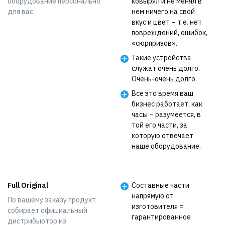
оборудование персонально
ковырял и не менял в
для вас.
нем ничего на свой
вкус и цвет – т.е. нет
повреждений, ошибок,
«сюрпризов».
Такие устройства
служат очень долго.
Очень-очень долго.
Все это время ваш
бизнес работает, как
часы – разумеется, в
той его части, за
которую отвечает
наше оборудование.
Full Original
Составные части
напрямую от
По вашему заказу продукт
изготовителя =
собирает официальный
гарантированное
дистрибьютор из