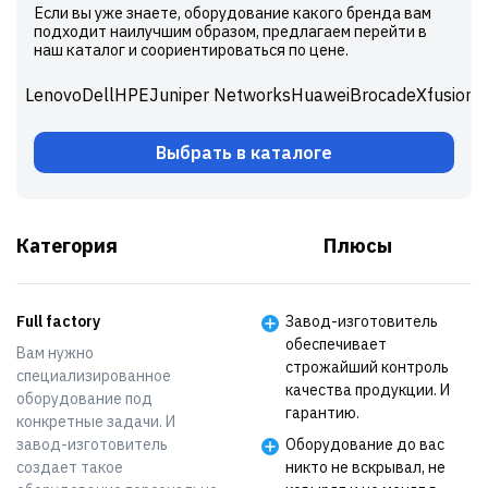
Если вы уже знаете, оборудование какого бренда вам
подходит наилучшим образом, предлагаем перейти в
наш каталог и соориентироваться по цене.
Lenovo
Dell
HPE
Juniper Networks
Huawei
Brocade
Xfusion
Выбрать в каталоге
Категория
Плюсы
Full factory
Завод-изготовитель
обеспечивает
Вам нужно
строжайший контроль
специализированное
качества продукции. И
оборудование под
гарантию.
конкретные задачи. И
завод-изготовитель
Оборудование до вас
создает такое
никто не вскрывал, не