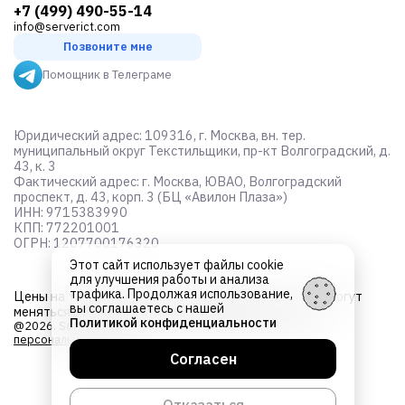
+7 (499) 490-55-14
info@serverict.com
Позвоните мне
Помощник в Телеграме
Юридический адрес: 109316, г. Москва, вн. тер.
муниципальный округ Текстильщики, пр-кт Волгоградский, д.
43, к. 3
Фактический адрес: г. Москва, ЮВАО, Волгоградский
проспект, д. 43, корп. 3 (БЦ «Авилон Плаза»)
ИНН: 9715383990
КПП: 772201001
ОГРН: 1207700176320
Этот сайт использует файлы cookie
для улучшения работы и анализа
трафика. Продолжая использование,
Цены на товары не являются
публичной офертой
и могут
вы соглашаетесь с нашей
меняться в зависимости от курса валют
Политикой конфиденциальности
@2026. Server ICT. Все права защищены.
Об обработке
персональных данных
Согласен