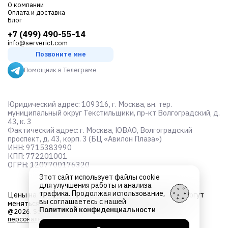
О компании
Оплата и доставка
Блог
+7 (499) 490-55-14
info@serverict.com
Позвоните мне
Помощник в Телеграме
Юридический адрес: 109316, г. Москва, вн. тер.
муниципальный округ Текстильщики, пр-кт Волгоградский, д.
43, к. 3
Фактический адрес: г. Москва, ЮВАО, Волгоградский
проспект, д. 43, корп. 3 (БЦ «Авилон Плаза»)
ИНН: 9715383990
КПП: 772201001
ОГРН: 1207700176320
Этот сайт использует файлы cookie
для улучшения работы и анализа
трафика. Продолжая использование,
Цены на товары не являются
публичной офертой
и могут
вы соглашаетесь с нашей
меняться в зависимости от курса валют
Политикой конфиденциальности
@2026. Server ICT. Все права защищены.
Об обработке
персональных данных