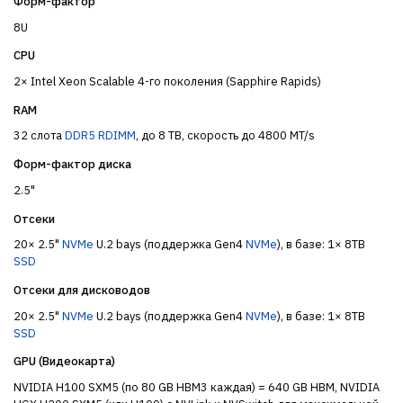
Форм-фактор
8U
CPU
2× Intel Xeon Scalable 4-го поколения (Sapphire Rapids)
RAM
32 слота
DDR5
RDIMM
, до 8 TB, скорость до 4800 MT/s
Форм-фактор диска
2.5"
Отсеки
20× 2.5"
NVMe
U.2 bays (поддержка Gen4
NVMe
), в базе: 1× 8TB
SSD
Отсеки для дисководов
20× 2.5"
NVMe
U.2 bays (поддержка Gen4
NVMe
), в базе: 1× 8TB
SSD
GPU (Видеокарта)
NVIDIA H100 SXM5 (по 80 GB HBM3 каждая) = 640 GB HBM, NVIDIA