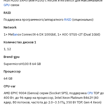
HGX H200 SXM5 (или H100) с NVLink и NVSwitch для максимальной
GPU
-связи
RAID
Поддержка программного/аппаратного
RAID
(опционально)
Network
1× Mel
lan
ox ConnectX-6 DX 100GbE, 1× AOC-STGS-i2T (Dual 1GbE)
Количество дисков 1
1, 12
Brend-gpu
SupermicroH100 8 64 GB
Процессор
64 GB
CPU-var
AMD EPYC 9004 (Genoa) серии (Socket SP5), поддержка
CPU
TDP до
400 Вт, до 96 ядер на процессор, Intel Xeon Platinum 8462Y (40
ядер, 80 потоков, частота до 2.0–3.5 ГГц, 350 Вт TDP, Gen 4 Xeon)