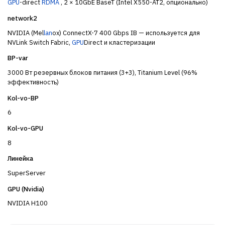
GPU
-direct
RDMA
, 2 × 10GbE BaseT (Intel X550-AT2, опционально)
network2
NVIDIA (Mel
lan
ox) ConnectX-7 400 Gbps IB — используется для
NVLink Switch Fabric,
GPU
Direct и кластеризации
BP-var
3000 Вт резервных блоков питания (3+3), Titanium Level (96%
эффективность)
Kol-vo-BP
6
Kol-vo-GPU
8
Линейка
SuperServer
GPU (Nvidia)
NVIDIA H100