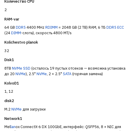
Количество CPU
2
RAM-var
64 GB
DDR5
4400 MHz
RDIMM
= 2048 GB (2 TB) RAM, 6 ТБ
DDR5
ECC
(24
DIMM
-слота), скорость 4800 MT/s
Kolichestvo planok
32
Disk1
8TB
NVMe
SSD
(осталось 19 пустых отсеков — возможна установка
до 20
NVMe
), 2.5"
NVMe
, 2 × 2.5"
SATA
(горячая замена)
KolvoD1
1, 12
disk2
M.2
NVMe
для загрузки
Network1
Mel
lan
ox ConnectX-6 DX 100GbE, интерфейс: QSFP56, 8 × NIC для