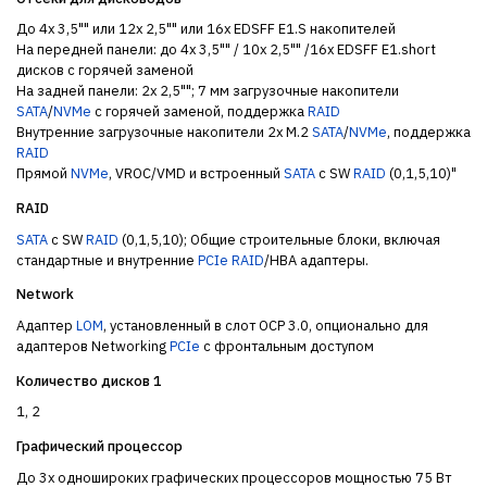
До 4x 3,5"" или 12x 2,5"" или 16x EDSFF E1.S накопителей
На передней панели: до 4x 3,5"" / 10x 2,5"" /16x EDSFF E1.short
дисков с горячей заменой
На задней панели: 2x 2,5""; 7 мм загрузочные накопители
SATA
/
NVMe
с горячей заменой, поддержка
RAID
Внутренние загрузочные накопители 2x M.2
SATA
/
NVMe
, поддержка
RAID
Прямой
NVMe
, VROC/VMD и встроенный
SATA
с SW
RAID
(0,1,5,10)"
RAID
SATA
c SW
RAID
(0,1,5,10); Oбщие строительные блоки, включая
стандартные и внутренние
PCIe
RAID
/HBA адаптеры.
Network
Адаптер
LOM
, установленный в слот OCP 3.0, опционально для
адаптеров Networking
PCIe
с фронтальным доступом
Количество дисков 1
1, 2
Графический процессор
До 3х одношироких графических процессоров мощностью 75 Вт