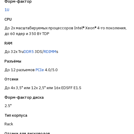
Форм-фактор
1U
CPU
До 2x масштабируемых процессоров Intel® Xeon® 4-го поколения,
до 60 ядер и 350 Вт TDP
RAM
До 32x Tru
DDR5
3DS/
RDIMM
s
Разъёмы
До 12 разъемов
PCIe
4.0/5.0
Отсеки
До 4x 3,5" или 12x 2,5" или 16x EDSFF E1.S
Форм-фактор диска
2.5"
Тип корпуса
Rack
Отсеки для дисководов