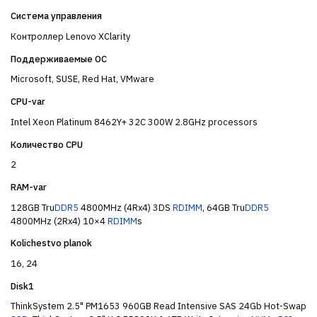
Система управления
Контроллер Lenovo XClarity
Поддерживаемые ОС
Microsoft, SUSE, Red Hat, VMware
CPU-var
Intel Xeon Platinum 8462Y+ 32C 300W 2.8GHz processors
Количество CPU
2
RAM-var
128GB Tru
DDR5
4800MHz (4Rx4) 3DS
RDIMM
, 64GB Tru
DDR5
4800MHz (2Rx4) 10×4
RDIMM
s
Kolichestvo planok
16, 24
Disk1
ThinkSystem 2.5" PM1653 960GB Read Intensive SAS 24Gb Hot-Swap