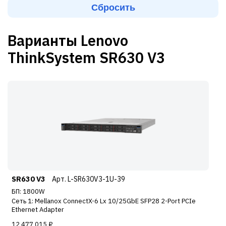
Варианты Lenovo
ThinkSystem SR630 V3
SR630 V3
Арт. L-SR630V3-1U-39
БП: 1800W
Сеть 1: Mellanox ConnectX-6 Lx 10/25GbE SFP28 2-Port PCIe
Ethernet Adapter
12 477 015 ₽