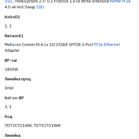
SSD
, ThinkSystem 2.5" U.2 P5800X 1.6TB Write Intensive
NVMe
PCIe
4.0 x4 Hot-Swap
SSD
KolvoD1
1, 2
Network1
Mel
lan
ox ConnectX-6 Lx 10/25GbE SFP28 2-Port
PCIe
Ethernet
Adapter
BP-var
1800W
Линейка проц
Intel
Kol-vo-BP
2, 1
Код
7D72CTO1WW, 7D73CTO1WW
Линейка