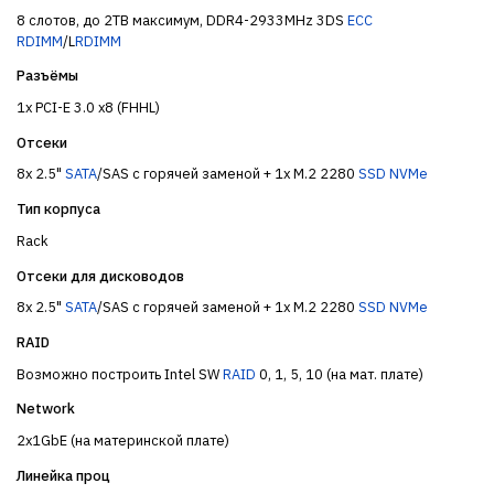
8 слотов, до 2TB максимум, DDR4-2933MHz 3DS
ECC
RDIMM
/L
RDIMM
Разъёмы
1x PCI-E 3.0 x8 (FHHL)
Отсеки
8x 2.5"
SATA
/SAS с горячей заменой + 1x M.2 2280
SSD
NVMe
Тип корпуса
Rack
Отсеки для дисководов
8x 2.5"
SATA
/SAS с горячей заменой + 1x M.2 2280
SSD
NVMe
RAID
Возможно построить Intel SW
RAID
0, 1, 5, 10 (на мат. плате)
Network
2x1GbE (на материнской плате)
Линейка проц