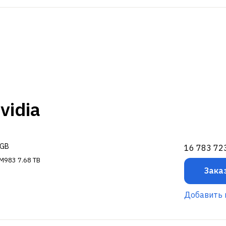
100 Nvidia
4GB
16 783 72
PM983 7.68 TB
Зака
Добавить 