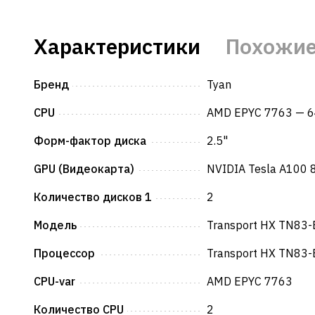
Характеристики
Похожие
Бренд
Tyan
CPU
AMD EPYC 7763 — 6
Форм-фактор диска
2.5"
GPU (Видеокарта)
NVIDIA Tesla A100 
Количество дисков 1
2
Модель
Transport HX TN83
Процессор
Transport HX TN83
CPU-var
AMD EPYC 7763
Количество CPU
2