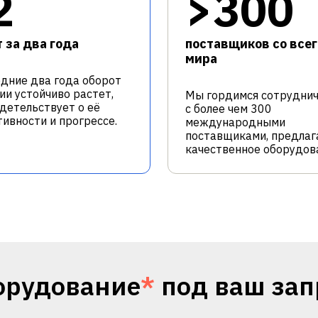
2
>300
 за два года
поставщиков со всег
мира
едние два года оборот
ии устойчиво растет,
Мы гордимся сотрудни
идетельствует о её
с более чем 300
ивности и прогрессе.
международными
поставщиками, предлаг
качественное оборудов
орудование
*
под ваш зап