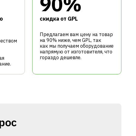
90%
о
cкидка от GPL
Предлагаем вам цену на товар
на 90% ниже, чем GPL, так
чеством
как мы получаем оборудование
напрямую от изготовителя, что
гораздо дешевле.
ая
ание.
рос