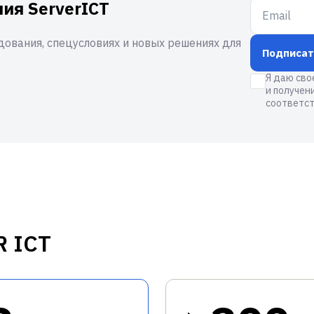
ия ServerICT
ования, спецусловиях и новых решениях для
Подписат
Я даю сво
и получен
соответст
R ICT