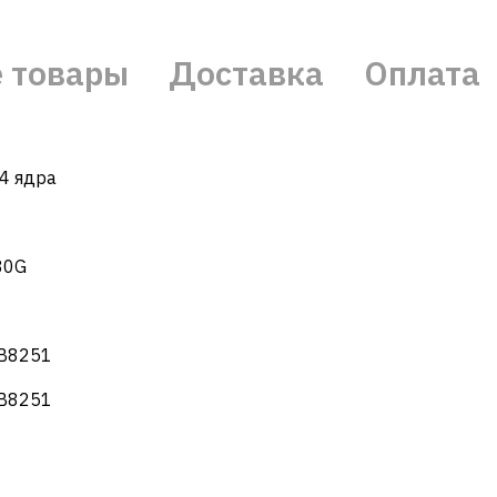
 товары
Доставка
Оплата
4 ядра
80G
-B8251
-B8251