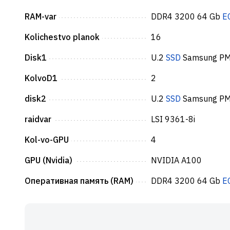
RAM-var
DDR4 3200 64 Gb
E
Kolichestvo planok
16
Disk1
U.2
SSD
Samsung PM
KolvoD1
2
disk2
U.2
SSD
Samsung P
raidvar
LSI 9361-8i
Kol-vo-GPU
4
GPU (Nvidia)
NVIDIA A100
Оперативная память (RAM)
DDR4 3200 64 Gb
E