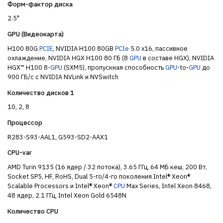
Форм-фактор диска
2.5"
GPU (Видеокарта)
H100 80G
PCIE
, NVIDIA H100 80GB
PCIe
5.0 x16, пассивное
охлаждение, NVIDIA HGX H100 80 ГБ (8
GPU
в составе HGX), NVIDIA
HGX™ H100 8-
GPU
(SXM5), пропускная способность
GPU
-to-
GPU
до
900 ГБ/с с NVIDIA NVLink и NVSwitch
Количество дисков 1
10, 2, 8
Процессор
R283-S93-AAL1, G593-SD2-AAX1
CPU-var
AMD Turin 9135 (16 ядер / 32 потока), 3.65 ГГц, 64 МБ кеш, 200 Вт,
Socket SP5, HF, RoHS, Dual 5-го/4-го поколения Intel® Xeon®
Scalable Processors и Intel® Xeon®
CPU
Max Series, Intel Xeon 8468,
48 ядер, 2.1 ГГц, Intel Xeon Gold 6548N
Количество CPU