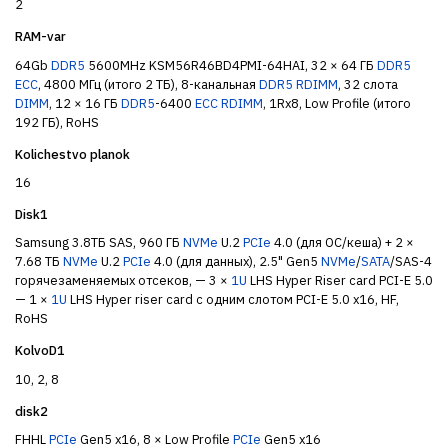
2
RAM-var
64Gb
DDR5
5600MHz KSM56R46BD4PMI-64HAI, 32 × 64 ГБ
DDR5
ECC
, 4800 МГц (итого 2 ТБ), 8-канальная
DDR5
RDIMM
, 32 слота
DIMM
, 12 × 16 ГБ
DDR5
-6400
ECC
RDIMM
, 1Rx8, Low Profile (итого
192 ГБ), RoHS
Kolichestvo planok
16
Disk1
Samsung 3.8ТБ SAS, 960 ГБ
NVMe
U.2
PCIe
4.0 (для ОС/кеша) + 2 ×
7.68 ТБ
NVMe
U.2
PCIe
4.0 (для данных), 2.5" Gen5
NVMe
/
SATA
/SAS-4
горячезаменяемых отсеков, — 3 ×
1U
LHS Hyper Riser card PCI-E 5.0
— 1 ×
1U
LHS Hyper riser card с одним слотом PCI-E 5.0 x16, HF,
RoHS
KolvoD1
10, 2, 8
disk2
FHHL
PCIe
Gen5 x16, 8 × Low Profile
PCIe
Gen5 x16