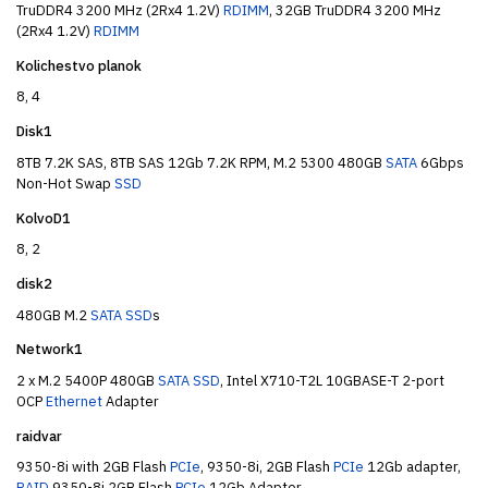
TruDDR4 3200 MHz (2Rx4 1.2V)
RDIMM
, 32GB TruDDR4 3200 MHz
(2Rx4 1.2V)
RDIMM
Kolichestvo planok
8, 4
Disk1
8TB 7.2K SAS, 8TB SAS 12Gb 7.2K RPM, M.2 5300 480GB
SATA
6Gbps
Non-Hot Swap
SSD
KolvoD1
8, 2
disk2
480GB M.2
SATA
SSD
s
Network1
2 x M.2 5400P 480GB
SATA
SSD
, Intel X710-T2L 10GBASE-T 2-port
OCP
Ethernet
Adapter
raidvar
9350-8i with 2GB Flash
PCIe
, 9350-8i, 2GB Flash
PCIe
12Gb adapter,
RAID
9350-8i 2GB Flash
PCIe
12Gb Adapter