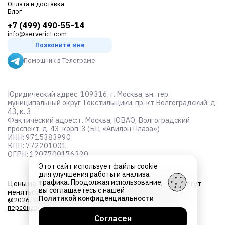
Оплата и доставка
Блог
+7 (499) 490-55-14
info@serverict.com
Позвоните мне
Помощник в Телеграме
Юридический адрес: 109316, г. Москва, вн. тер.
муниципальный округ Текстильщики, пр-кт Волгоградский, д.
43, к. 3
Фактический адрес: г. Москва, ЮВАО, Волгоградский
проспект, д. 43, корп. 3 (БЦ «Авилон Плаза»)
ИНН: 9715383990
КПП: 772201001
ОГРН: 1207700176320
Этот сайт использует файлы cookie
для улучшения работы и анализа
трафика. Продолжая использование,
Цены на товары не являются
публичной офертой
и могут
вы соглашаетесь с нашей
меняться в зависимости от курса валют
Политикой конфиденциальности
@2026. Server ICT. Все права защищены.
Об обработке
персональных данных
Согласен