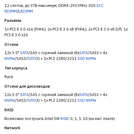
12 слотов, до 3TB максимум, DDR4-2933MHz 3DS
ECC
RDIMM
/L
RDIMM
Разъёмы
1x PCI-E 3.0 x16 (FHHL), 2x PCI-E 3.0 x8 (FHHL), 2x PCI-E 3.0 x8 (LP), 1x
PCI-E 3.0 x16
Отсеки
12x 3.5"
SATA
/SAS с горячей заменой (8x
SATA
/SAS3 + 4x
NVMe
/SAS3/
SATA
3) + 1x M.2 2280/2211
SSD
NVMe
Тип корпуса
Rack
Отсеки для дисководов
12x 3.5"
SATA
/SAS с горячей заменой (8x
SATA
/SAS3 + 4x
NVMe
/SAS3/
SATA
3) + 1x M.2 2280/2211
SSD
NVMe
RAID
Возможно построить Intel SW
RAID
0, 1, 5, 10 (на мат. плате)
Network