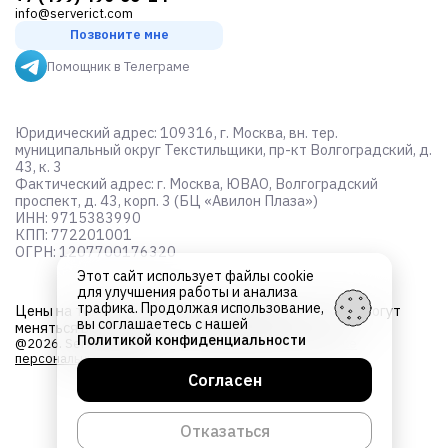
info@serverict.com
Позвоните мне
Помощник в Телеграме
Юридический адрес: 109316, г. Москва, вн. тер.
муниципальный округ Текстильщики, пр-кт Волгоградский, д.
43, к. 3
Фактический адрес: г. Москва, ЮВАО, Волгоградский
проспект, д. 43, корп. 3 (БЦ «Авилон Плаза»)
ИНН: 9715383990
КПП: 772201001
ОГРН: 1207700176320
Этот сайт использует файлы cookie
для улучшения работы и анализа
трафика. Продолжая использование,
Цены на товары не являются
публичной офертой
и могут
вы соглашаетесь с нашей
меняться в зависимости от курса валют
Политикой конфиденциальности
@2026. Server ICT. Все права защищены.
Об обработке
персональных данных
Согласен
Отказаться