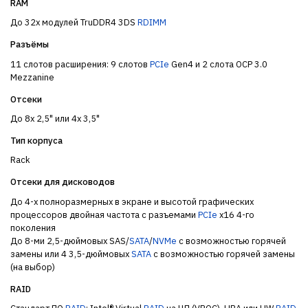
RAM
До 32х модулей TruDDR4 3DS
RDIMM
Разъёмы
11 слотов расширения: 9 слотов
PCIe
Gen4 и 2 слота OCP 3.0
Mezzanine
Отсеки
До 8x 2,5" или 4x 3,5"
Тип корпуса
Rack
Отсеки для дисководов
До 4-х полноразмерных в экране и высотой графических
процессоров двойная частота с разъемами
PCIe
x16 4-го
поколения
До 8-ми 2,5-дюймовых SAS/
SATA
/
NVMe
с возможностью горячей
замены или 4 3,5-дюймовых
SATA
с возможностью горячей замены
(на выбор)
RAID