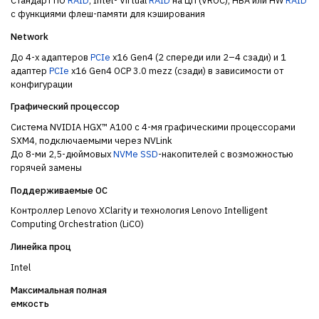
Стандарт ПО
RAID
; Intel® Virtual
RAID
на ЦП (VROC), HBA или HW
RAID
с функциями флеш-памяти для кэширования
Network
До 4-х адаптеров
PCIe
x16 Gen4 (2 спереди или 2–4 сзади) и 1
адаптер
PCIe
x16 Gen4 OCP 3.0 mezz (сзади) в зависимости от
конфигурации
Графический процессор
Система NVIDIA HGX™ A100 с 4-мя графическими процессорами
SXM4, подключаемыми через NVLink
До 8-ми 2,5-дюймовых
NVMe
SSD
-накопителей с возможностью
горячей замены
Поддерживаемые ОС
Контроллер Lenovo XClarity и технология Lenovo Intelligent
Computing Orchestration (LiCO)
Линейка проц
Intel
Максимальная полная
емкость