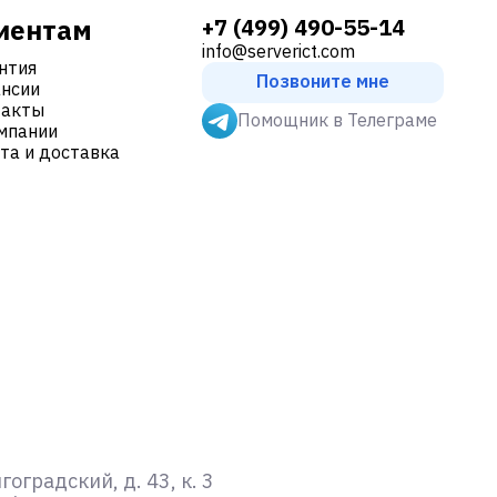
иентам
+7 (499) 490-55-14
info@serverict.com
нтия
Позвоните мне
нсии
такты
Помощник в Телеграме
мпании
та и доставка
градский, д. 43, к. 3