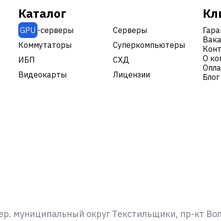
Каталог
Кл
GPU
-серверы
Серверы
Гара
Вака
|
Коммутаторы
Суперкомпьютеры
Кон
О ко
ИБП
СХД
Опла
Видеокарты
Лицензии
Блог
ер. муниципальный округ Текстильщики, пр-кт Волго