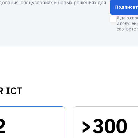
ования, спецусловиях и новых решениях для
Подписат
Я даю сво
и получен
соответст
R ICT
2
>300