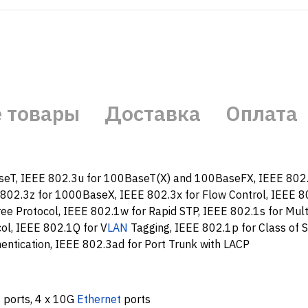
 товары
Доставка
Оплата
seT, IEEE 802.3u for 100BaseT(X) and 100BaseFX, IEEE 802.
802.3z for 1000BaseX, IEEE 802.3x for Flow Control, IEEE 8
ee Protocol, IEEE 802.1w for Rapid STP, IEEE 802.1s for Mult
ol, IEEE 802.1Q for V
LAN
Tagging, IEEE 802.1p for Class of S
entication, IEEE 802.3ad for Port Trunk with LACP
t
ports, 4 x 10G
Ethernet
ports