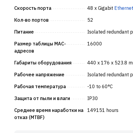
Скорость порта
48 x Gigabit
Etherne
Кол-во портов
52
Питание
Isolated redundant p
Размер таблицы MAC-
16000
адресов
Габариты оборудования
440 x 176 x 523.8 mm
Рабочее напряжение
Isolated redundant p
Рабочая температура
-10 to 60°C
Защита от пыли и влаги
IP30
Среднее время наработки на
149151 hours
отказ (MTBF)