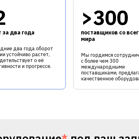
2
>300
 за два года
поставщиков со всег
мира
едние два года оборот
ии устойчиво растет,
Мы гордимся сотрудни
идетельствует о её
с более чем 300
ивности и прогрессе.
международными
поставщиками, предлаг
качественное оборудов
орудование
*
под ваш зап