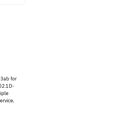
3ab for
02.1D-
iple
ervice,