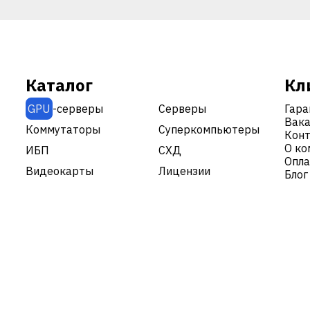
Каталог
Кл
GPU
-серверы
Серверы
Гара
Вака
|
Коммутаторы
Суперкомпьютеры
Кон
О ко
ИБП
СХД
Опла
Видеокарты
Лицензии
Блог