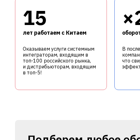
15
×
лет работаем с Китаем
оборот
Оказываем услуги системным
В посл
интеграторам, входящим в
компан
топ-100 российского рынка,
что св
и дистрибьюторам, входящим
эффект
в топ-5!
Подберем любое об