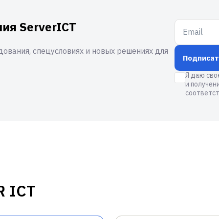
ия ServerICT
ования, спецусловиях и новых решениях для
Подписат
Я даю сво
и получен
соответст
R ICT