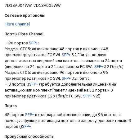
7D1SA004WW, 7D1SA005WW
Сетевые протоколы
Fibre Channel
Порты Fibre Channel
– 96 портов
SFP+
:
Модель CTO5: активировано 48 портов и включены 48
приемопередатчиков FC SWL
SFP+
32 Гбит/с; до двух
дополнительных лицензий или пакетов активации на 24 порта
(лицензии на 24 порта и 24 трансивера FC SWL
SFP+
32 Гбит/с)
Модель CTO6: активировано 96 портов и включено 96
приемопередатчиков FC SWL
SFP+
32 Гбит/с.
– 8 портов Q
SFP+
(требуется дополнительная лицензия на
активацию или комплект [пакет лицензий на 32 порта и 8
приемопередатчиков 128 Гбит/с FC SWL
SFP+
V2])
Порты
48 портов
SFP+
в стандартной комплектации, до 96 портов с
помощью функции активации портов по запросу; дополнительно 8
портов Q
SFP+
Пропускная способность