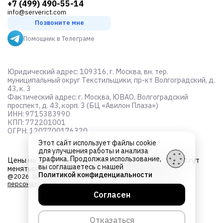
+7 (499) 490-55-14
info@serverict.com
Позвоните мне
Помощник в Телеграме
Юридический адрес: 109316, г. Москва, вн. тер.
муниципальный округ Текстильщики, пр-кт Волгоградский, д.
43, к. 3
Фактический адрес: г. Москва, ЮВАО, Волгоградский
проспект, д. 43, корп. 3 (БЦ «Авилон Плаза»)
ИНН: 9715383990
КПП: 772201001
ОГРН: 1207700176320
Этот сайт использует файлы cookie
для улучшения работы и анализа
трафика. Продолжая использование,
Цены на товары не являются
публичной офертой
и могут
вы соглашаетесь с нашей
меняться в зависимости от курса валют
Политикой конфиденциальности
@2026. Server ICT. Все права защищены.
Об обработке
персональных данных
Согласен
Отказаться