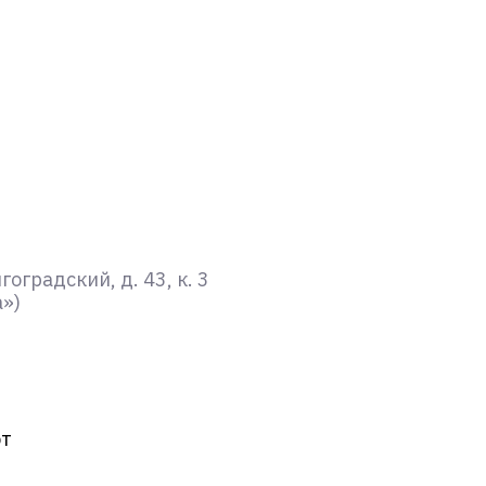
градский, д. 43, к. 3
а»)
ют