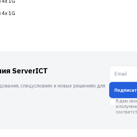
 4x 1G
 4x 1G
ия ServerICT
ования, спецусловиях и новых решениях для
Подписат
Я даю сво
и получен
соответст