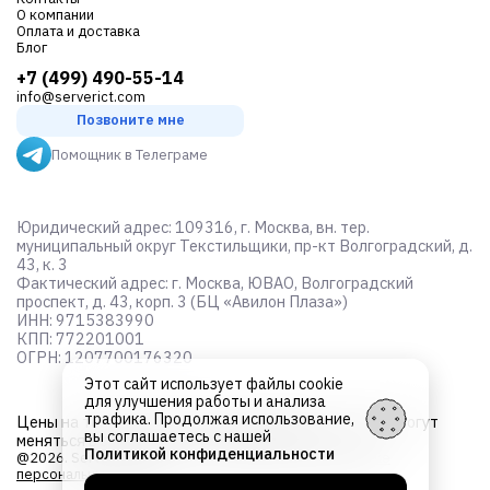
О компании
Оплата и доставка
Блог
+7 (499) 490-55-14
info@serverict.com
Позвоните мне
Помощник в Телеграме
Юридический адрес: 109316, г. Москва, вн. тер.
муниципальный округ Текстильщики, пр-кт Волгоградский, д.
43, к. 3
Фактический адрес: г. Москва, ЮВАО, Волгоградский
проспект, д. 43, корп. 3 (БЦ «Авилон Плаза»)
ИНН: 9715383990
КПП: 772201001
ОГРН: 1207700176320
Этот сайт использует файлы cookie
для улучшения работы и анализа
трафика. Продолжая использование,
Цены на товары не являются
публичной офертой
и могут
вы соглашаетесь с нашей
меняться в зависимости от курса валют
Политикой конфиденциальности
@2026. Server ICT. Все права защищены.
Об обработке
персональных данных