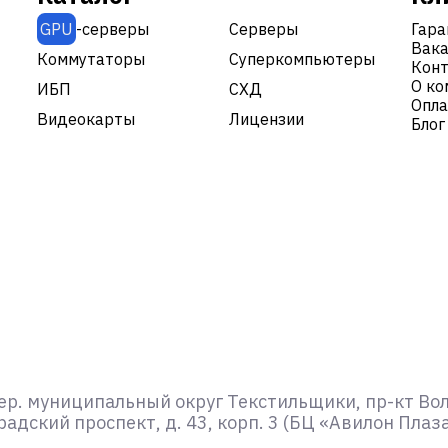
GPU
-серверы
Серверы
Гара
Вака
|
Коммутаторы
Суперкомпьютеры
Кон
О ко
ИБП
СХД
Опла
Видеокарты
Лицензии
Блог
ер. муниципальный округ Текстильщики, пр-кт Волго
адский проспект, д. 43, корп. 3 (БЦ «Авилон Плаз