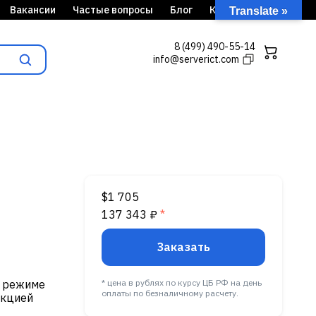
Вакансии
Частые вопросы
Блог
Кейсы
Translate »
8 (499) 490-55-14
info@serverict.com
$1 705
137 343 ₽
*
Заказать
в режиме
* цена в рублях по курсу ЦБ РФ на день
оплаты по безналичному расчету.
екцией