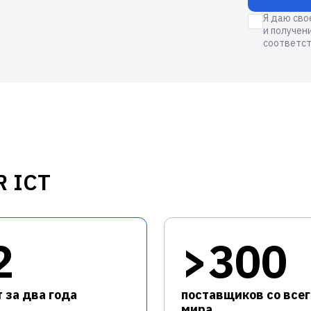
Я даю сво
и получен
соответст
R ICT
2
>300
 за два года
поставщиков со всег
мира