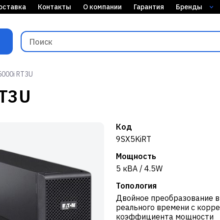
оставка
Контакты
О компании
Гарантия
Бренды
5000i RT3U
RT3U
Код
9SX5KiRT
Мощность
5 кВА / 4.5W
Топология
Двойное преобразование 
реального времени с корр
коэффициента мощности