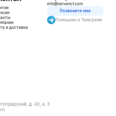
info@serverict.com
нтия
Позвоните мне
нсии
такты
Помощник в Телеграме
мпании
та и доставка
градский, д. 43, к. 3
а»)