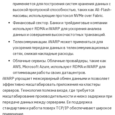
применяется для построения систем хранения данных с
высокой пропускной способностью, таких как
All-Flash
-
массивы, использующие протокол
NVMe
over Fabric.
Финансовый сектор. Банки и трейдинговые компании
используют
RDMA
и iWARP для ускорения анализа
данных и совершения высокочастотных транзакций.
Телекоммуникации. iWARP может применяться для
ускорения передачи данных в телекоммуникационных
сетях, снижая накладные расходы.
Облачные сервисы. Облачные провайдеры, такие как
AWS, Microsoft Azure, используют
RDMA
и iWARP для
оптимизации работы своих датацентров.
iWARP упрощает межсерверный обмен данными и позволяет
эффективно масштабировать приложения на кластеры
серверов. Технология полезна везде, где требуется
масштабирование производительности и низко задержки при
передаче данных между серверами. Ее поддержка
стандартами и работа поверх TCP/IP обеспечивают широкое
применение.