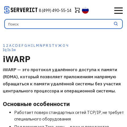
8 (499) 490-55-14
1
2
A
C
D
E
F
G
H
I
L
M
N
P
R
S
T
V
Ж
О
Ч
Iq
Is
Iw
iWARP
iWARP — это протокол удалённого доступа к памяти
(
RDMA
), который позволяет приложениям напрямую
обращаться к памяти удалённой системы без участия
центрального процессора и операционной системы.
Основные особенности
Работает поверх стандартных сетей TCP/IP, не требует
специального оборудования
Поддерживает Zero-copy — данные передаются