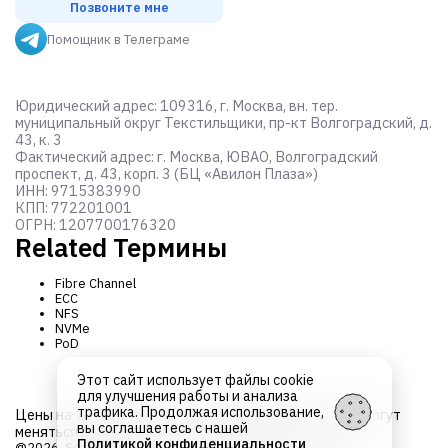
Позвоните мне
Помощник в Телеграме
Юридический адрес: 109316, г. Москва, вн. тер.
муниципальный округ Текстильщики, пр-кт Волгоградский, д.
43, к. 3
Фактический адрес: г. Москва, ЮВАО, Волгоградский
проспект, д. 43, корп. 3 (БЦ «Авилон Плаза»)
ИНН: 9715383990
КПП: 772201001
ОГРН: 1207700176320
Related Термины
Fibre Channel
ECC
NFS
NVMe
PoD
Этот сайт использует файлы cookie
для улучшения работы и анализа
трафика. Продолжая использование,
Цены на товары не являются
публичной офертой
и могут
вы соглашаетесь с нашей
меняться в зависимости от курса валют
Политикой конфиденциальности
@2026. Server ICT. Все права защищены.
Об обработке